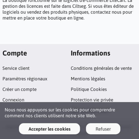
La boutique fonctionne sur le logiciel d'e-commerce
LiteCart
. La
gestion des licences est faite dans
Ciltseg
. Si vous êtes éditeur de
logiciels ou vendez des produits physiques,
contactez nous
pour
mettre en place votre boutique en ligne.
Compte
Informations
Service client
Conditions générales de vente
Paramètres régionaux
Mentions légales
Créer un compte
Politique Cookies
Connexion
Protection vie privée
Nous nous appuyons sur les cookies pour comprendre
Qui sommes nous ?
comment nos clients utilisent notre site Web.
Copyright © 2026 La boutique des utilitaires Olf Software. All rights reserved ·
Accepter les cookies
Refuser
Powered by
LiteCart®